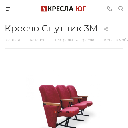
Кресло Спутник 3М
—
—
—
Главная
Каталог
Театральные кресла
Кресла моб