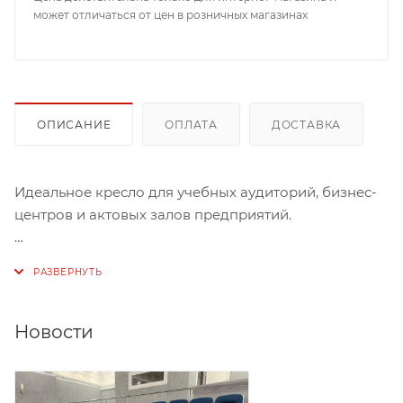
может отличаться от цен в розничных магазинах
ОПИСАНИЕ
ОПЛАТА
ДОСТАВКА
Идеальное кресло для учебных аудиторий, бизнес-
центров и актовых залов предприятий.
Мобильная секция цельносварная, без крепления к
полу, в ткани, винилис-коже, с подлокотниками,
сиденье откидное. Возможна комплектация в 2-х, 3-
х, 4-х, 5-ти местные секции.
Новости