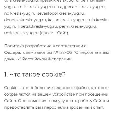
tula.kresla-yug.ru, lipetsk.kresla-yug.ru, perm.kresla-
yug.ru, msk.kresla-yug.ru
по адресам: kresla-yug.ru,
nd.kresla-yug.ru, sevastopol.kresla-yug.ru,
donetsk.kresla-yug.ru, kazan.kresla-yug.ru, tula.kresla-
yug.ru, lipetsk.kresla-yug.ru, perm.kresla-yug.ru,
msk.kresla-yug.ru
(далее – Сайт).
Политика разработана в соответствии с
Федеральным законом № 152-ФЗ "О персональных
данных" Российской Федерации.
1. Что такое cookie?
Cookie – это небольшие текстовые файлы, которые
сохраняются на вашем устройстве при посещении
Сайта. Они помогают нам улучшать работу Сайта и
предоставлять вам персонализированный опыт.