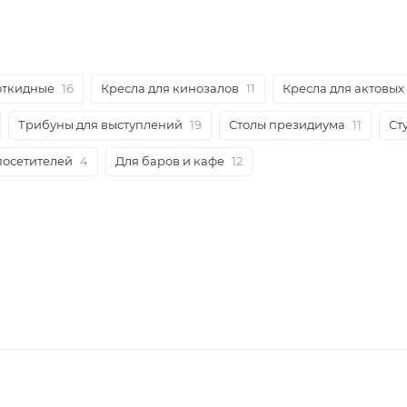
откидные
16
Кресла для кинозалов
11
Кресла для актовых
Трибуны для выступлений
19
Столы президиума
11
Ст
 посетителей
4
Для баров и кафе
12