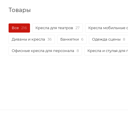
Товары
Все
216
Кресла для театров
27
Кресла мобильные 
Диваны и кресла
36
Банкетки
6
Одежда сцены
8
Офисные кресла для персонала
8
Кресла и стулья для