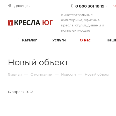
8 800 301 18 19
Донецк
З
Кинотеатральные,
аудиторные, офисные
кресла, стулья, диваны и
комплектующие
Каталог
Услуги
О нас
Наши
Новый объект
—
—
—
Главная
О компании
Новости
Новый объект
13 апреля 2023