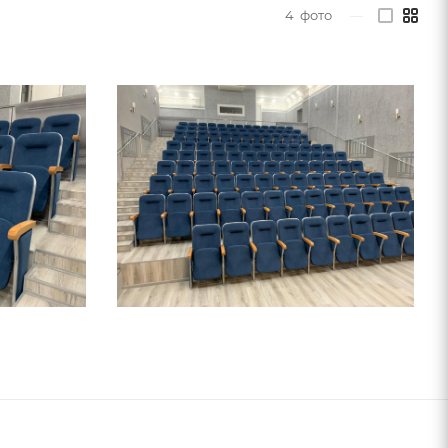
4
фото
—