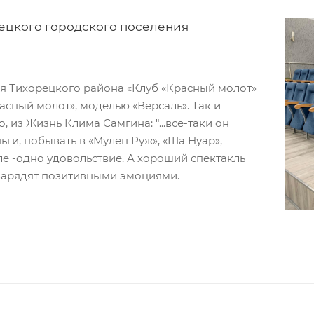
ецкого городского поселения
я Тихорецкого района «Клуб «Красный молот»
асный молот», моделью «Версаль». Так и
 из Жизнь Клима Самгина: "...все-таки он
ги, побывать в «Мулен Руж», «Ша Нуар»,
сле -одно удовольствие. А хороший спектакль
 зарядят позитивными эмоциями.