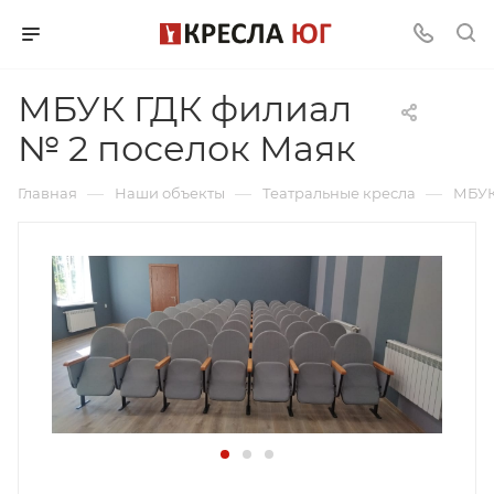
МБУК ГДК филиал
№ 2 поселок Маяк
—
—
—
Главная
Наши объекты
Театральные кресла
МБУК