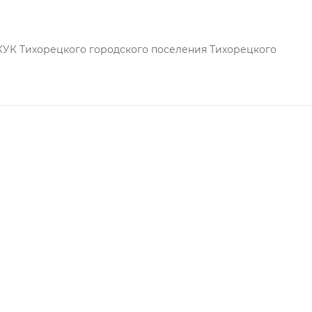
зователями благодаря своим положительным особенностя
КУК Тихорецкого городского поселения Тихорецкого