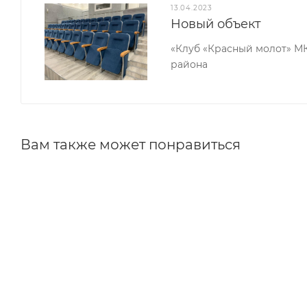
13.04.2023
размеров.
Новый объект
Трибуна Tr 0.9 будет по достоинству оценена поль
«Клуб «Красный молот» М
района
-надежная конструкция;
-прочные материалы;
Вам также может понравиться
-удобная форма и размеры;
-компактные габаритные размеры;
-классический и универсальный дизайн;
-небольшой вес;
-традиционные расцветки.