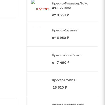
Кресло Форвард Люкс
для театров
от
8 330 ₽
Кресло Салават
от
6 950 ₽
Кресло Соло Микс
от
7 490 ₽
Кресло Стилл+
 по
26 620
₽
жить свои
и
Кресло Квадро Текс