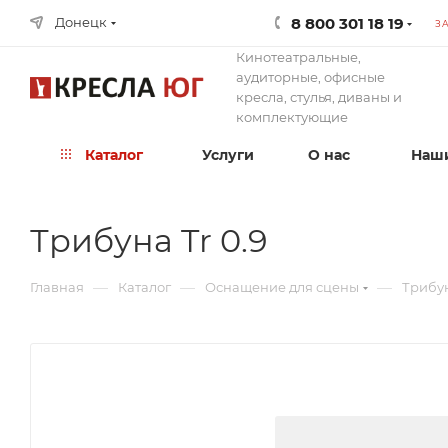
8 800 301 18 19
Донецк
З
Кинотеатральные,
аудиторные, офисные
кресла, стулья, диваны и
комплектующие
Каталог
Услуги
О нас
Наши
Трибуна Tr 0.9
—
—
—
Главная
Каталог
Оснащение для сцены
Трибу