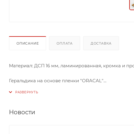
ОПИСАНИЕ
ОПЛАТА
ДОСТАВКА
Материал: ДСП 16 мм, ламинированная, кромка и пр
Геральдика на основе пленки "ORACAL"
При оформлении конференц-залов, помещений для 
организовать место для оратора. Для него необходим
приятной цене, получив красивую и качественную м
Новости
Хорошее строение модели позволяет создать все ус
записи на небольшом столике сверху. Использовать