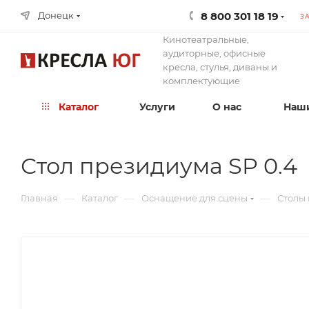
8 800 301 18 19
Донецк
З
Кинотеатральные,
аудиторные, офисные
кресла, стулья, диваны и
комплектующие
Каталог
Услуги
О нас
Наши
Стол президиума SP 0.4
—
—
—
Главная
Каталог
Оснащение для сцены
Столы