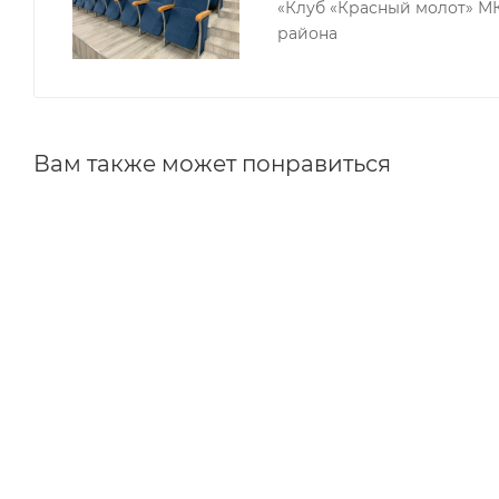
«Клуб «Красный молот» М
района
При приобретении стола президиума SP 0.4 покупат
-приятные оттенки;
-классический дизайн;
Вам также может понравиться
-высокий уровень надежности;
-высококачественные и прочные материалы.
Отличное качество материалов и сборки обеспечив