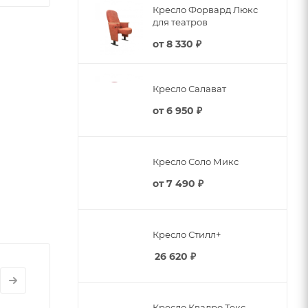
Кресло Форвард Люкс
для театров
от
8 330 ₽
Кресло Салават
от
6 950 ₽
Кресло Соло Микс
помещении
от
7 490 ₽
бным и
Кресло Стилл+
емой
26 620
₽
может
Кресло Квадро Текс