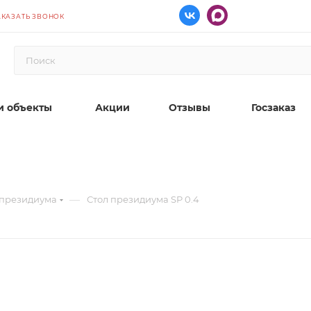
АКАЗАТЬ ЗВОНОК
 объекты
Акции
Отзывы
Госзаказ
—
 президиума
Стол президиума SP 0.4