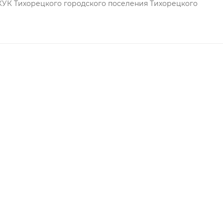
КУК Тихорецкого городского поселения Тихорецкого
елям необходимо обратить внимание на его характерис
ает продолжительный эксплуатационный срок.