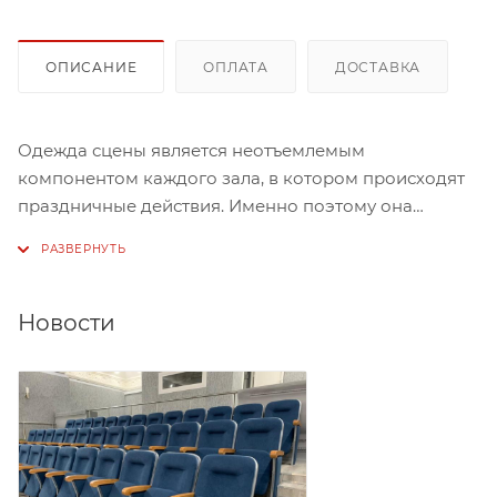
ОПИСАНИЕ
ОПЛАТА
ДОСТАВКА
Одежда сцены является неотъемлемым
компонентом каждого зала, в котором происходят
праздничные действия. Именно поэтому она
должна быть достаточно красивой, но в тоже время
не пестрить слишком яркими цветами, чтобы не
отвлекать от происходящего рядом с ней.
Новости
Данный вариант одежды сцены изготовлен из
канваса в сочетании с бархатом. Эти два материала
отлично гармонируют, а помимо этого
подобранные цвета – молочный и шоколад,
дополняют это сочетание и вместе создают
неповторимый ансамбль.