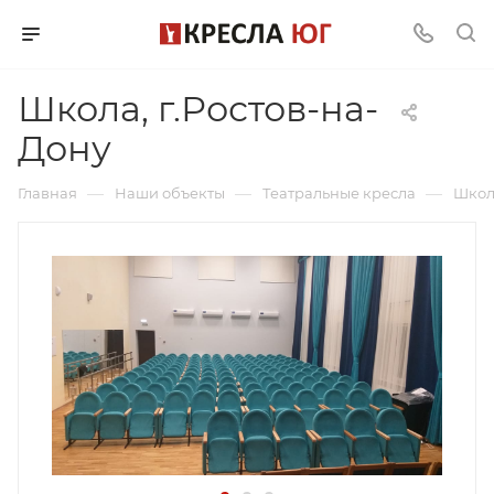
Школа, г.Ростов-на-
Дону
—
—
—
Главная
Наши объекты
Театральные кресла
Школа