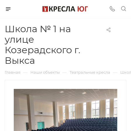
Школа № 1 на
улице
Козерадского г.
Выкса
—
—
—
Главная
Наши объекты
Театральные кресла
Школа