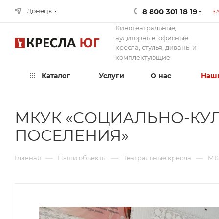
8 800 301 18 19
Донецк
З
Кинотеатральные,
аудиторные, офисные
кресла, стулья, диваны и
комплектующие
Каталог
Услуги
О нас
Наши
МКУК «СОЦИАЛЬНО-КУЛ
ПОСЕЛЕНИЯ»
—
—
—
Главная
Наши объекты
Театральные кресла
МК