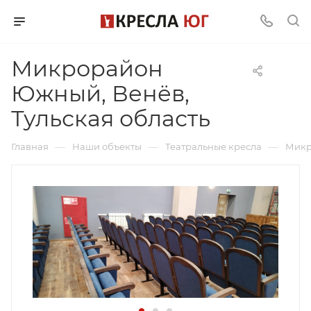
Микрорайон
Южный, Венёв,
Тульская область
—
—
—
Главная
Наши объекты
Театральные кресла
Микр