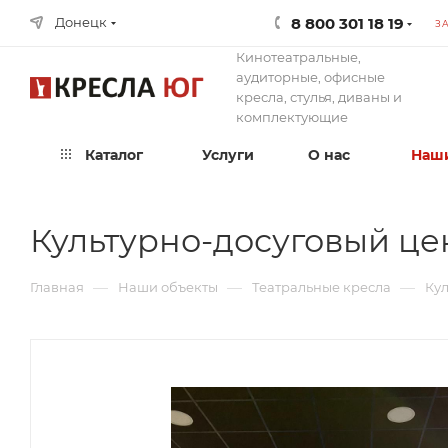
8 800 301 18 19
Донецк
З
Кинотеатральные,
аудиторные, офисные
кресла, стулья, диваны и
комплектующие
Каталог
Услуги
О нас
Наши
Культурно-досуговый це
—
—
—
Главная
Наши объекты
Театральные кресла
Кул