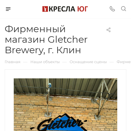
Фирменный
магазин Gletcher
Brewery, г. Клин
—
—
—
Главная
Наши объекты
Оснащение сцены
Фирмен