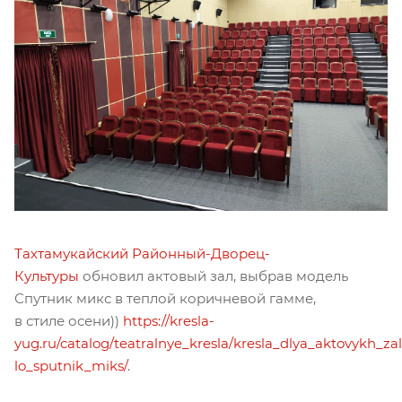
Тахтамукайский Районный-Дворец-
Культуры
обновил актовый зал, выбрав модель
Спутник микс в теплой коричневой гамме,
в стиле осени))
https://kresla-
yug.ru/catalog/teatralnye_kresla/kresla_dlya_aktovykh_zal
lo_sputnik_miks/
.