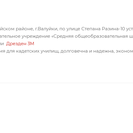
йском районе, г.Валуйки, по улице Степана Разина-10 у
тельное учреждение «Средняя общеобразовательная шк
ели
Дрезден 3М
мя для кадетских училищ, долговечна и надежна, эконо