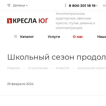
8 800 301 18 19
Донецк
З
Кинотеатральные,
аудиторные, офисные
кресла, стулья, диваны и
комплектующие
Каталог
Услуги
О нас
Наши
Школьный сезон продол
—
—
—
Главная
О компании
Новости
Школьный сезон 
29 февраля 2024