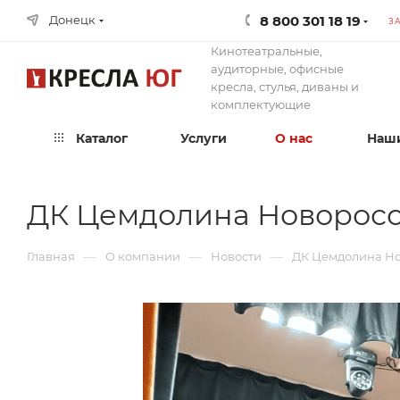
8 800 301 18 19
Донецк
З
Кинотеатральные,
аудиторные, офисные
кресла, стулья, диваны и
комплектующие
Каталог
Услуги
О нас
Наши
ДК Цемдолина Новорос
—
—
—
Главная
О компании
Новости
ДК Цемдолина Н