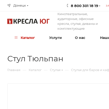
8 800 301 18 19
Донецк
З
Кинотеатральные,
аудиторные, офисные
кресла, стулья, диваны и
комплектующие
Каталог
Услуги
О нас
Наши
Стул Тюльпан
—
—
—
Главная
Каталог
Стулья
Стулья для баров и ка