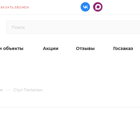
АКАЗАТЬ ЗВОНОК
 объекты
Акции
Отзывы
Госзаказ
—
фе
Стул Тюльпан