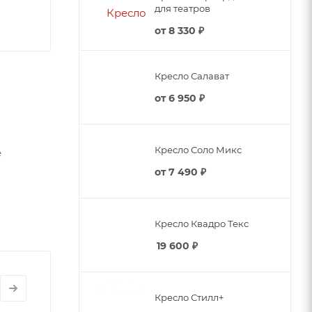
для театров
от
8 330 ₽
Кресло Салават
от
6 950 ₽
Кресло Соло Микс
е
от
7 490 ₽
Кресло Квадро Текс
19 600
₽
Кресло Стилл+